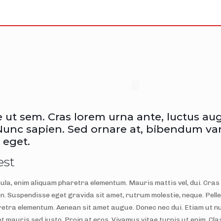
ut sem. Cras lorem urna ante, luctus aug
unc sapien. Sed ornare at, bibendum vari
 eget.
est
ula, enim aliquam pharetra elementum. Mauris mattis vel, dui. Cras n
ien. Suspendisse eget gravida sit amet, rutrum molestie, neque. Pell
etra elementum. Aenean sit amet augue. Donec nec dui. Etiam ut nul
 mauris sed justo. Proin at eros. Vivamus vitae turpis ut enim. Cla