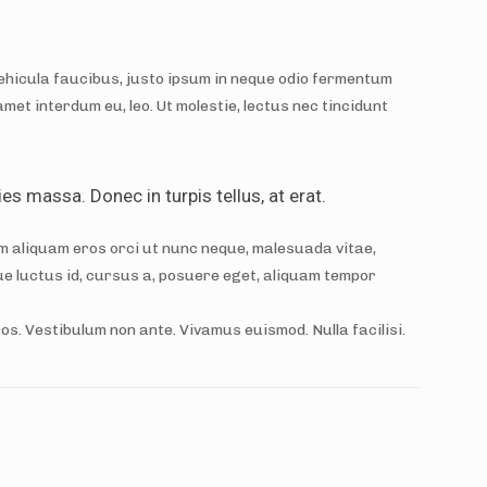
vehicula faucibus, justo ipsum in neque odio fermentum
met interdum eu, leo. Ut molestie, lectus nec tincidunt
es massa. Donec in turpis tellus, at erat.
am aliquam eros orci ut nunc neque, malesuada vitae,
ique luctus id, cursus a, posuere eget, aliquam tempor
s. Vestibulum non ante. Vivamus euismod. Nulla facilisi.