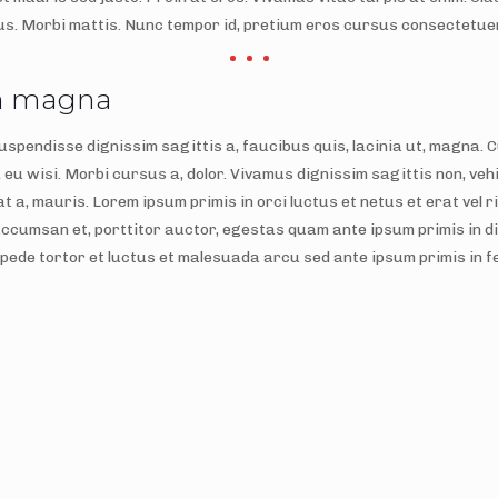
lus. Morbi mattis. Nunc tempor id, pretium eros cursus consectetuer.
in magna
 Suspendisse dignissim sagittis a, faucibus quis, lacinia ut, magna.
, eu wisi. Morbi cursus a, dolor. Vivamus dignissim sagittis non, ve
pat a, mauris. Lorem ipsum primis in orci luctus et netus et erat ve
 accumsan et, porttitor auctor, egestas quam ante ipsum primis in dic
 pede tortor et luctus et malesuada arcu sed ante ipsum primis in