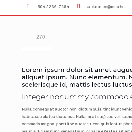
+504 2236-7484
saclaunion@mcc.hn
279
Lorem ipsum dolor sit amet augue 
aliquet ipsum. Nunc elementum. N
scelerisque id, mattis lectus luctus
Integer nonummy commodo 
Nulla consequat auctor non, dictum quis, tincidunt vehic
habitasse platea dictumst. Nulla mi at sagittis vel, sap
commodo magna, porttitor auctor, urna quis lectus phar
mauris. Etiam nunc venenatis in, ornare egestas sit amet