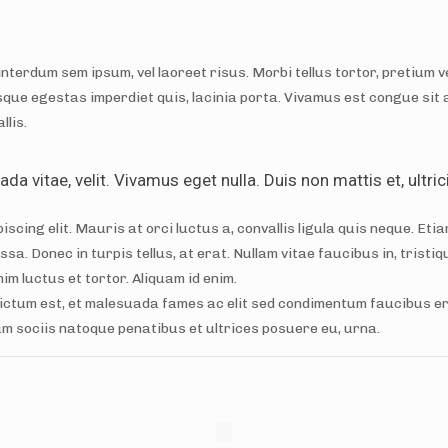
nterdum sem ipsum, vel laoreet risus. Morbi tellus tortor, pretium 
esque egestas imperdiet quis, lacinia porta. Vivamus est congue sit a
llis.
 vitae, velit. Vivamus eget nulla. Duis non mattis et, ultrici
ing elit. Mauris at orci luctus a, convallis ligula quis neque. Eti
assa. Donec in turpis tellus, at erat. Nullam vitae faucibus in, trist
nim luctus et tortor. Aliquam id enim.
dictum est, et malesuada fames ac elit sed condimentum faucibus ero
. Cum sociis natoque penatibus et ultrices posuere eu, urna.