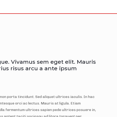
ue. Vivamus sem eget elit. Mauris
us risus arcu a ante ipsum
on porta tincidunt. Sed aliquet ultrices iaculis. In hac
entesque orci ac lectus. Mauris at ligula. Etiam
la fermentum ultrices sapien pede ultrices posuere in,
ss aptent taciti sociosqu ad litora torquent per