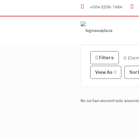
+504 2236-7484
0
Elem
Filters
View As
Sort
No se han encontrado anuncio