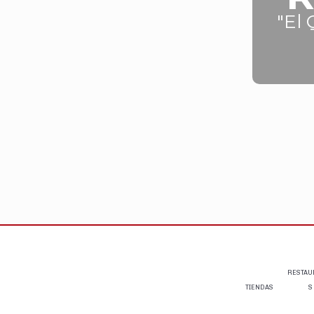
"El 
RESTAU
TIENDAS
S