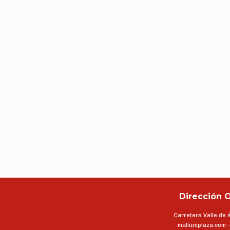
Dirección O
Carretera Valle de
malluniplaza.com 