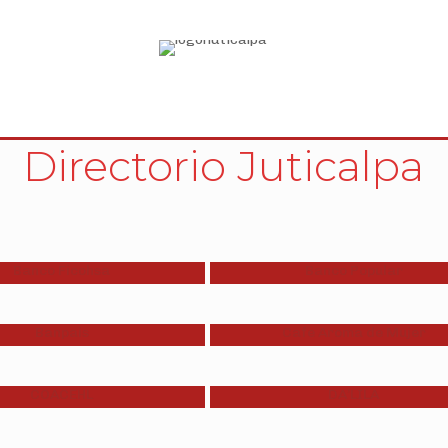
Directorio Juticalpa
Banco Ficohsa
Banco Popular
Banpais
Cafe Aroma de Mujer
COACEHL
DA’LILA