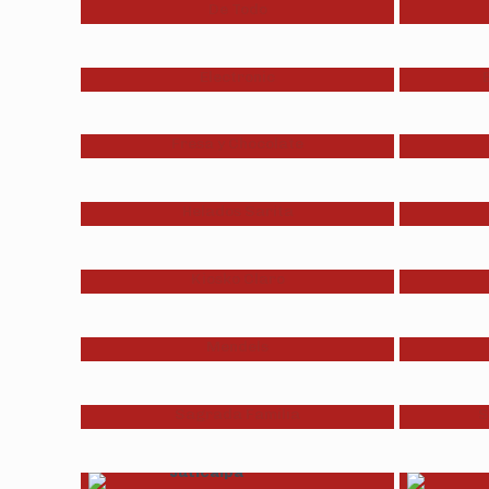
De Todo
Electronic
Fresa y Chocolate
Helados Sarita
Kiosko Claro
Mendels
Sagrada Familia
S