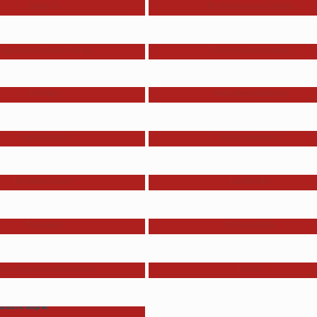
Door’s
El Gallo mas Gallo
Espresso Americano
Farmacia Kielsa
Frites
Helados Eskimo
Jetstereo
Kali Jewelry
Kiosko Zaxy
Le Mode
Payless
Pronavida
ervitipicos Alameda
TIGO